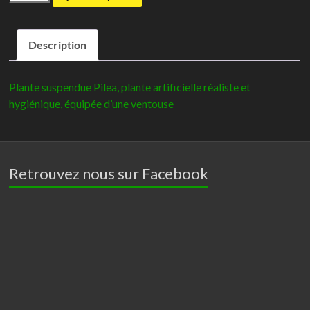
de
Plante
Description
suspendue
Pilea
-
Plante suspendue Pilea, plante artificielle réaliste et
Giganterra
hygiénique, équipée d’une ventouse
Retrouvez nous sur Facebook