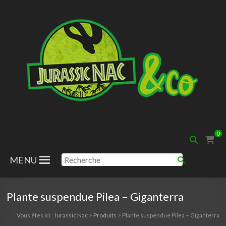
Aller
au
contenu
Jurassic
0
Nac
MENU
Plante suspendue Pilea – Giganterra
Vous êtes ici :
Jurassic Nac
>
Produits
>
Plante suspendue Pilea – Giganterra