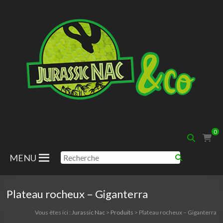
Aller
au
contenu
Jurassic
0
Nac
MENU
Plateau rocheux – Giganterra
Vous êtes ici :
Jurassic Nac
>
Produits
>
Plateau rocheux – Giganterra