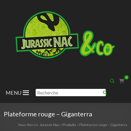
Aller
au
contenu
Jurassic
0
Nac
MENU
Plateforme rouge – Giganterra
Vous êtes ici :
Jurassic Nac
>
Produits
>
Plateforme rouge – Giganterra