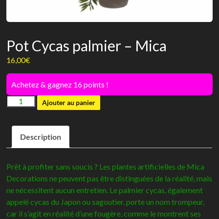
Pot Cycas palmier – Mica
16,00
€
Achetez & gagnez 16 points !
quantité
Ajouter au panier
de
Pot
Description
Cycas
palmier
-
Prêt à profiter sans soucis ? Les plantes artificielles de Mica
Mica
Decorations ne peuvent pas être distinguées de la réalité, mais
ne nécessitent aucun entretien. Le palmier cycas, également
appelé cycas du Japon ou sagoutier, porte un nom trompeur,
car il s’agit en réalité d’une fougère, comme le montrent ses