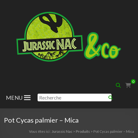
Aller
au
contenu
Jurassic
0
Nac
MENU
Pot Cycas palmier – Mica
Vous êtes ici :
Jurassic Nac
>
Produits
>
Pot Cycas palmier – Mica