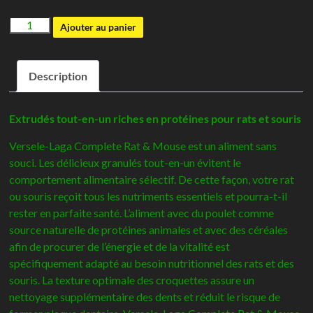
quantité
Ajouter au panier
de
Rat
Description
&
Souris
Complete
Extrudés tout-en-un riches en protéines pour rats et souris
-
Versele-Laga Complete Rat & Mouse est un aliment sans
Versele-
souci. Les délicieux granulés tout-en-un évitent le
Laga
comportement alimentaire sélectif. De cette façon, votre rat
ou souris reçoit tous les nutriments essentiels et pourra-t-il
rester en parfaite santé. L’aliment avec du poulet comme
source naturelle de protéines animales et avec des céréales
afin de procurer de l’énergie et de la vitalité est
spécifiquement adapté au besoin nutritionnel des rats et des
souris. La texture optimale des croquettes assure un
nettoyage supplémentaire des dents et réduit le risque de