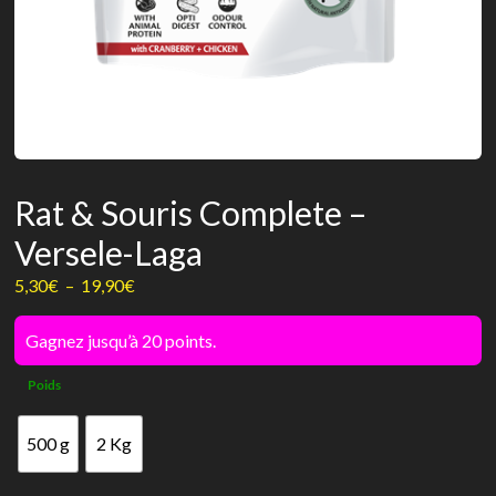
Rat & Souris Complete –
Versele-Laga
Plage
5,30
€
–
19,90
€
de
prix :
Gagnez jusqu’à 20 points.
5,30€
Poids
à
19,90€
500 g
2 Kg