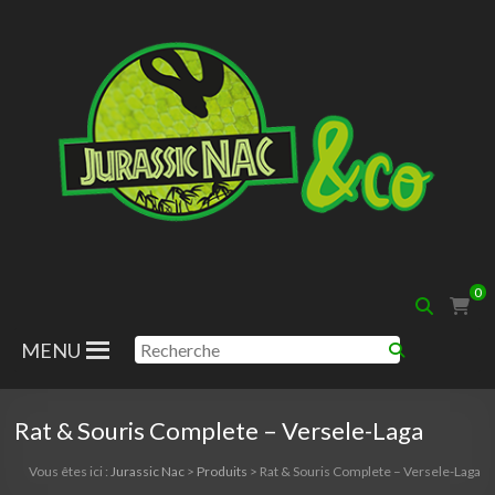
Aller
au
contenu
Jurassic
0
Nac
MENU
Rat & Souris Complete – Versele-Laga
Vous êtes ici :
Jurassic Nac
>
Produits
>
Rat & Souris Complete – Versele-Laga