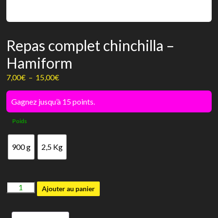
Repas complet chinchilla –
Hamiform
Plage
7,00
€
–
15,00
€
de
prix :
Gagnez jusqu’à 15 points.
7,00€
Poids
à
15,00€
900 g
2,5 Kg
quantité
Ajouter au panier
de
Repas