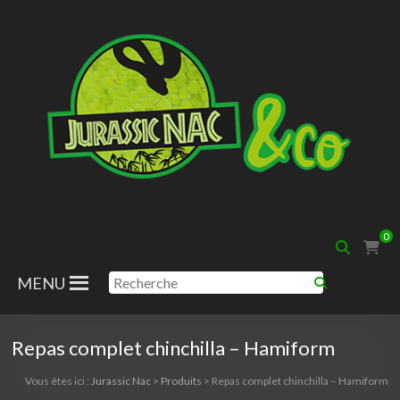
Aller
au
contenu
Jurassic
0
Nac
MENU
Repas complet chinchilla – Hamiform
Vous êtes ici :
Jurassic Nac
>
Produits
>
Repas complet chinchilla – Hamiform