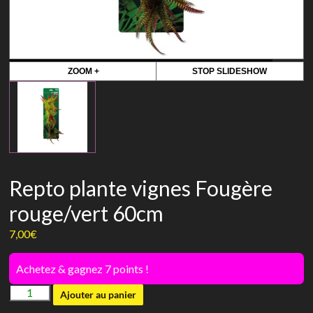
ZOOM +
STOP SLIDESHOW
Repto plante vignes Fougère
rouge/vert 60cm
7,00
€
Achetez & gagnez 7 points !
quantité
Ajouter au panier
de