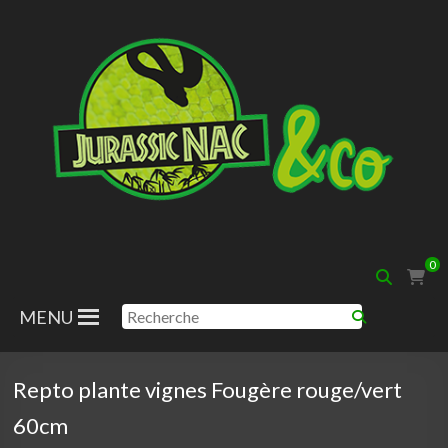
Aller
au
contenu
Jurassic
0
Nac
MENU
Repto plante vignes Fougère rouge/vert
60cm