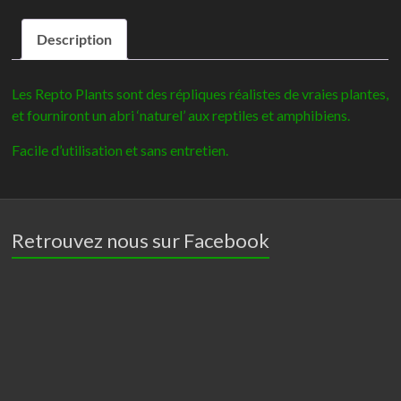
Repto
Description
plante
vignes
Fougère
Les Repto Plants sont des répliques réalistes de vraies plantes,
rouge/vert
et fourniront un abri ‘naturel’ aux reptiles et amphibiens.
60cm
Facile d’utilisation et sans entretien.
Retrouvez nous sur Facebook