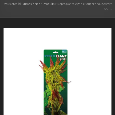
Vous êtes ici :
Jurassic Nac
>
Produits
>
Repto plante vignes Fougère rouge/vert
60cm