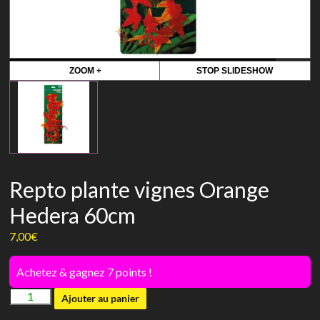
ZOOM +
STOP SLIDESHOW
Repto plante vignes Orange
Hedera 60cm
7,00
€
Achetez & gagnez 7 points !
quantité
Ajouter au panier
de