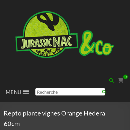
Aller
au
contenu
Jurassic
0
Nac
MENU
Repto plante vignes Orange Hedera
60cm