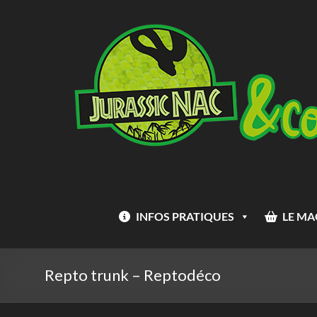
Aller
Jurassic
au
Nac
contenu
INFOS PRATIQUES
LE MA
Repto trunk – Reptodéco