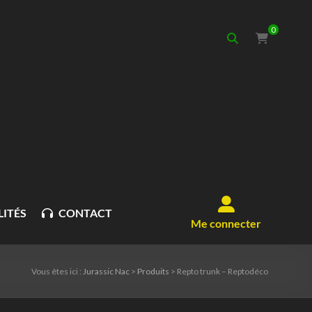
0
ITÉS
CONTACT
Me connecter
Vous êtes ici :
Jurassic Nac
>
Produits
>
Repto trunk – Reptodéco