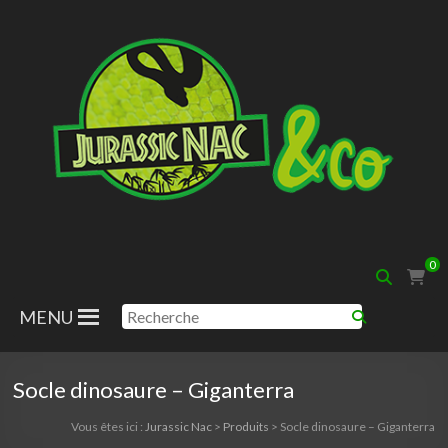
Aller
au
contenu
Jurassic
0
Nac
MENU
Socle dinosaure – Giganterra
Vous êtes ici :
Jurassic Nac
>
Produits
>
Socle dinosaure – Giganterra