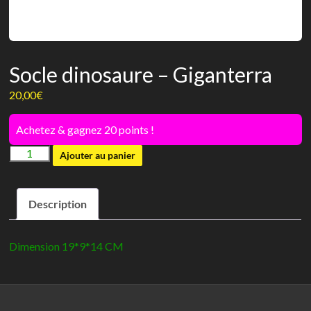
Socle dinosaure – Giganterra
20,00
€
Achetez & gagnez 20 points !
quantité
Ajouter au panier
de
Socle
Description
dinosaure
-
Giganterra
Dimension 19*9*14 CM