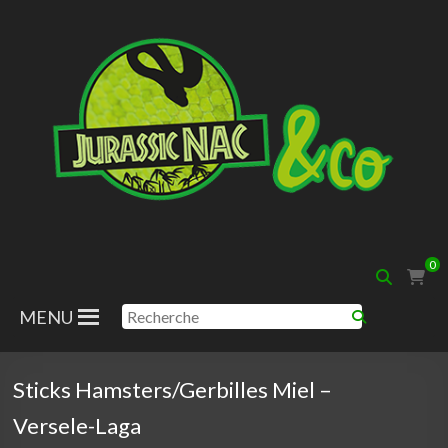
Aller
au
contenu
Jurassic
0
Nac
MENU
Sticks Hamsters/Gerbilles Miel –
Versele-Laga