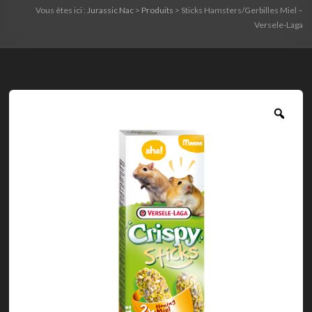
Vous êtes ici :
Jurassic Nac
>
Produits
>
Sticks Hamsters/Gerbilles Miel –
Versele-Laga
Zoo