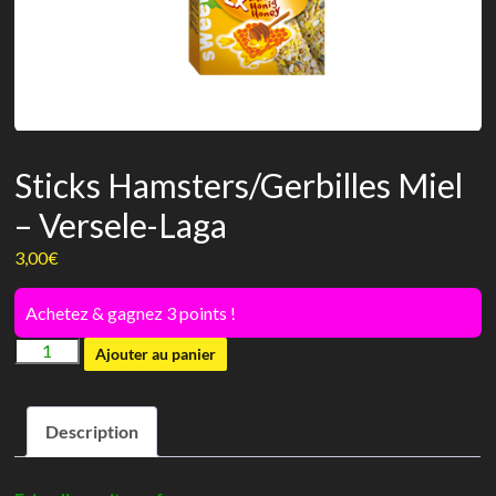
Sticks Hamsters/Gerbilles Miel
– Versele-Laga
3,00
€
Achetez & gagnez 3 points !
quantité
Ajouter au panier
de
Sticks
Description
Hamsters/Gerbilles
Miel
-