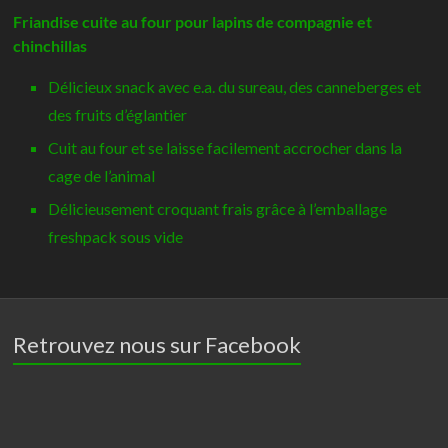
des
Friandise cuite au four pour lapins de compagnie et
bois
chinchillas
-
Délicieux snack avec e.a. du sureau, des canneberges et
Versele-
Laga
des fruits d’églantier
Cuit au four et se laisse facilement accrocher dans la
cage de l’animal
Délicieusement croquant frais grâce à l’emballage
freshpack sous vide
Retrouvez nous sur Facebook