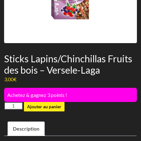
Sticks Lapins/Chinchillas Fruits
des bois – Versele-Laga
3,00
€
Achetez & gagnez 3 points !
quantité
Ajouter au panier
de
Sticks
Description
Lapins/Chinchillas
Fruits