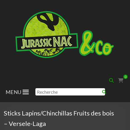
Aller
au
contenu
Jurassic
0
Nac
MENU
Sticks Lapins/Chinchillas Fruits des bois
– Versele-Laga