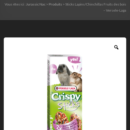
Vous êtes ici :
Jurassic Nac
>
Produits
>
Sticks Lapins/Chinchillas Fruits des bois
– Versele-Laga
Zoo