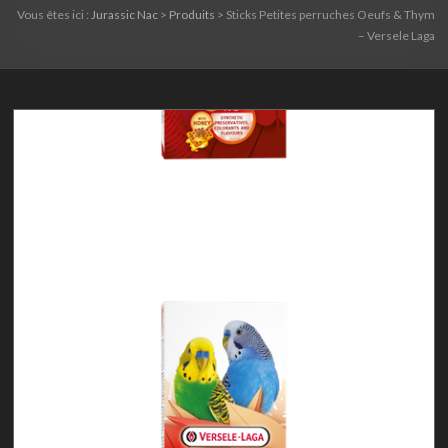
Vous êtes ici :
Jurassic Nac
>
Produits
>
Sticks Petites perruches Oeufs & Thym
– Versele Laga