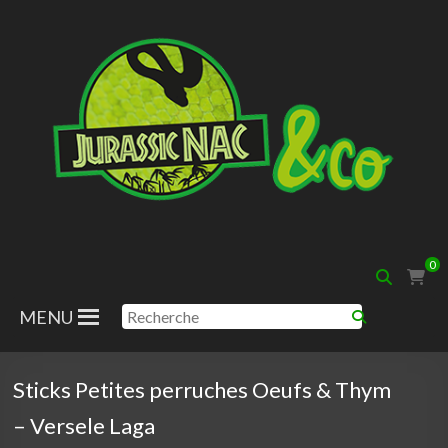
Aller
au
contenu
Jurassic
0
Nac
MENU
Sticks Petites perruches Oeufs & Thym
– Versele Laga