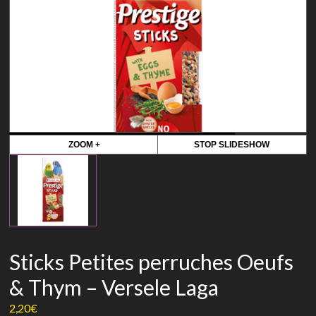
ZOOM +
STOP SLIDESHOW
Sticks Petites perruches Oeufs
& Thym – Versele Laga
2,20
€