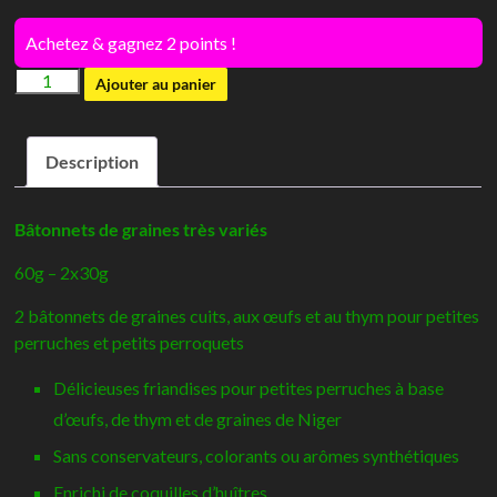
Achetez & gagnez 2 points !
quantité
Ajouter au panier
de
Sticks
Description
Petites
perruches
Oeufs
Bâtonnets de graines très variés
&
60g – 2x30g
Thym
-
2 bâtonnets de graines cuits, aux œufs et au thym pour petites
Versele
perruches et petits perroquets
Laga
Délicieuses friandises pour petites perruches à base
d’œufs, de thym et de graines de Niger
Sans conservateurs, colorants ou arômes synthétiques
Enrichi de coquilles d’huîtres