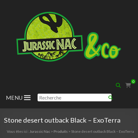
Aller
au
contenu
Jurassic
0
Nac
MENU
Stone desert outback Black – ExoTerra
Vous êtes ici :
Jurassic Nac
>
Produits
>
Stone desert outback Black – ExoTerra