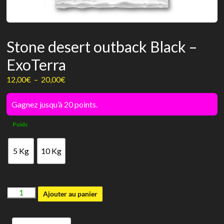
Stone desert outback Black –
ExoTerra
Plage
12,00
€
–
20,00
€
de
prix :
Gagnez jusqu’à 20 points.
12,00€
Poids
à
20,00€
5 Kg
10 Kg
quantité
Ajouter au panier
de
Stone