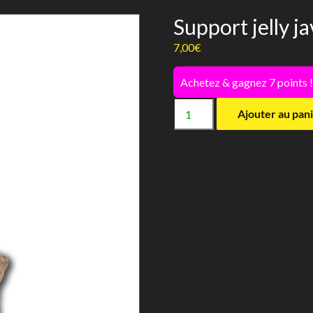
Support jelly j
7,00
€
Achetez & gagnez 7 points 
quantité
Ajouter au pan
de
Support
jelly
java
-
Gigabird