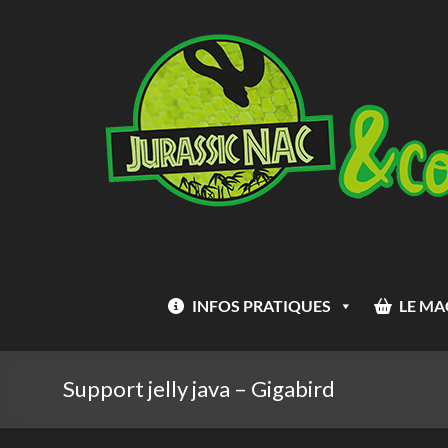
Aller
Jurassic
au
Nac
contenu
INFOS PRATIQUES
LE MA
Support jelly java – Gigabird