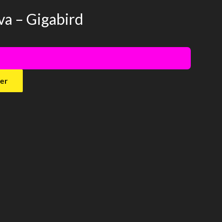
ava – Gigabird
!
ier