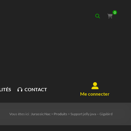
0
ITÉS
CONTACT
Me connecter
Vous êtes ici :
Jurassic Nac
>
Produits
>
Support jelly java – Gigabird