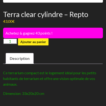
Terra clear cylindre – Repto
43,00
€
Achetez & gagnez 43 points !
quantité
Ajouter au panier
de
Terra
Description
clear
cylindre
-
Ce terrarium compact est le logement idéal pour les petits
Repto
habitants de terrarium et offre une vision optimale de vos
animaux.
Dimension: 33x20x20 cm