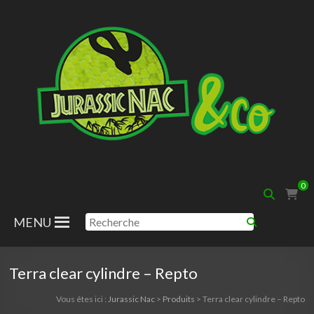
Aller
au
contenu
Jurassic
0
Nac
MENU
Terra clear cylindre – Repto
Vous êtes ici :
Jurassic Nac
>
Produits
>
Terra clear cylindre – Repto