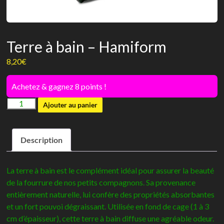
Terre à bain – Hamiform
8,20
€
Achetez & gagnez 8 points !
quantité
Ajouter au panier
de
Terre
Description
à
bain
-
La terre à bain est le complément idéal pour assurer la beauté
Hamiform
de la fourrure de nos petits compagnons. Sa provenance
entièrement naturelle, lui confère des propriétés absorbantes
et un fort pouvoi dégraissant. Utilisée en fond de cage (1 à 3
cm d’épaisseur), cette terre à bain diffuse une agréable odeur.