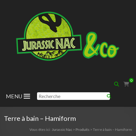
Aller
au
contenu
Jurassic
0
Nac
MENU
Terre à bain – Hamiform
Vous êtes ici :
Jurassic Nac
>
Produits
>
Terre à bain – Hamiform