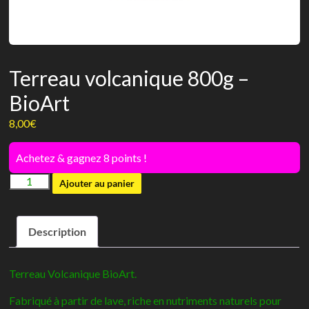
Terreau volcanique 800g –
BioArt
8,00
€
Achetez & gagnez 8 points !
quantité
Ajouter au panier
de
Terreau
Description
volcanique
800g
-
Terreau Volcanique BioArt.
BioArt
Fabriqué à partir de lave, riche en nutriments naturels pour