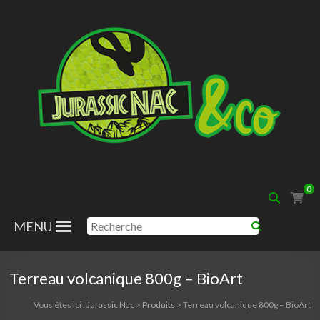
Aller
au
contenu
Jurassic
0
Nac
MENU
Terreau volcanique 800g – BioArt
Vous êtes ici :
Jurassic Nac
>
Produits
>
Terreau volcanique 800g – BioArt