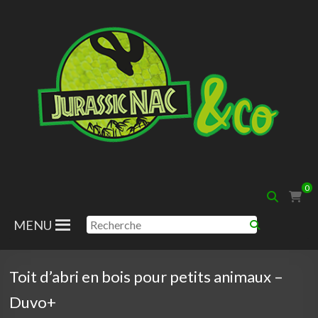
Aller
au
contenu
Jurassic
0
Nac
MENU
Toit d’abri en bois pour petits animaux –
Duvo+