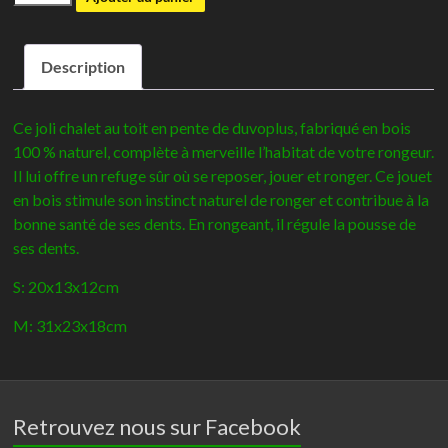
de
Toit
Description
d'abri
en
bois
Ce joli chalet au toit en pente de duvoplus, fabriqué en bois
pour
100 % naturel, complète à merveille l’habitat de votre rongeur.
petits
Il lui offre un refuge sûr où se reposer, jouer et ronger. Ce jouet
animaux
en bois stimule son instinct naturel de ronger et contribue à la
-
bonne santé de ses dents. En rongeant, il régule la pousse de
Duvo+
ses dents.
S: 20x13x12cm
M: 31x23x18cm
Retrouvez nous sur Facebook