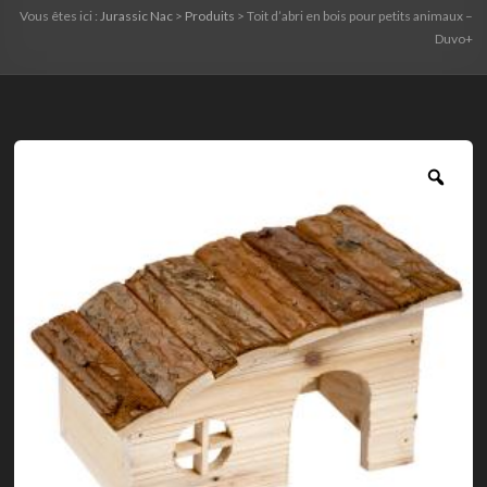
Vous êtes ici :
Jurassic Nac
>
Produits
>
Toit d’abri en bois pour petits animaux –
Duvo+
Zoo