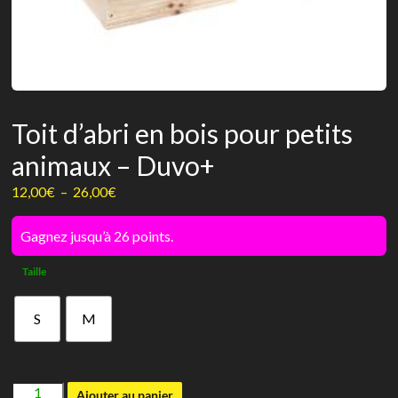
Toit d’abri en bois pour petits
animaux – Duvo+
Plage
12,00
€
–
26,00
€
de
prix :
Gagnez jusqu’à 26 points.
12,00€
Taille
à
26,00€
S
M
quantité
Ajouter au panier