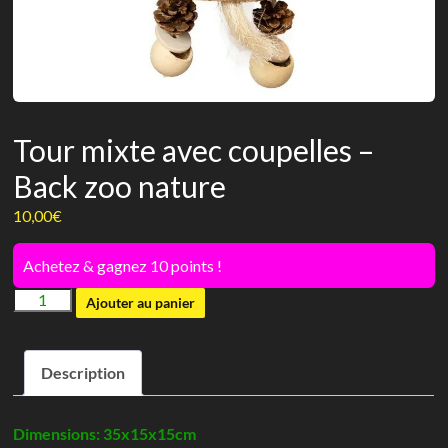
Tour mixte avec coupelles –
Back zoo nature
10,00
€
Achetez & gagnez 10 points !
quantité
Ajouter au panier
de
Tour
Description
mixte
avec
coupelles
Dimensions: 35x15x15cm