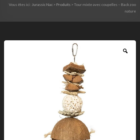
Vous êtes ici :
Jurassic Nac
>
Produits
>
Tour mixte avec coupelles – Back zoo
nature
Zoo