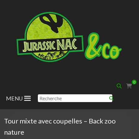
Aller
au
contenu
Jurassic
0
Nac
MENU
Tour mixte avec coupelles – Back zoo
nature