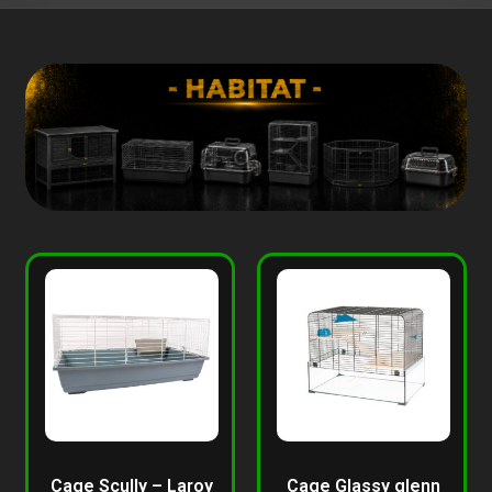
Cage Scully – Laroy
Cage Glassy glenn