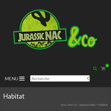
0
MENU
Habitat
Vous êtes ici :
Jurassic Nac
>
Habitat