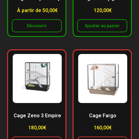
À partir de 50,00€
120,00
€
Découvrir
Ajouter au panier
Cage Zeno 3 Empire
Cage Fargo
180,00
€
160,00
€