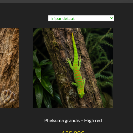
Phelsuma grandis – High red
125,00
€