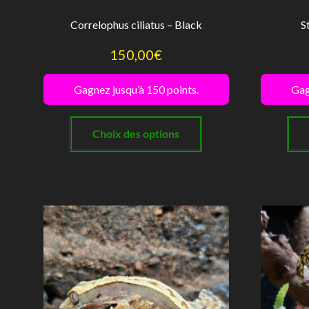
Correlophus ciliatus – Black
S
150,00
€
Gagnez jusqu’à 150 points.
Gag
Ce
produit
Choix des options
a
plusieurs
variations.
Les
options
peuvent
être
choisies
sur