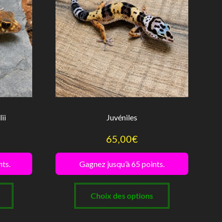
choisies
choisies
sur
sur
la
la
page
page
du
du
produit
produit
ii
Juvéniles
65,00
€
nts.
Gagnez jusqu’à 65 points.
Ce
Ce
produit
produit
Choix des options
a
a