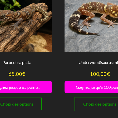
être
choisies
sur
la
page
du
produit
Paroedura picta
Underwoodisaurus mil
65,00
€
100,00
€
nez jusqu’à 65 points.
Gagnez jusqu’à 100 poi
Ce
produit
Choix des options
Choix des options
a