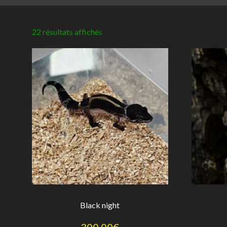
22 résultats affichés
Black night
300,00
€