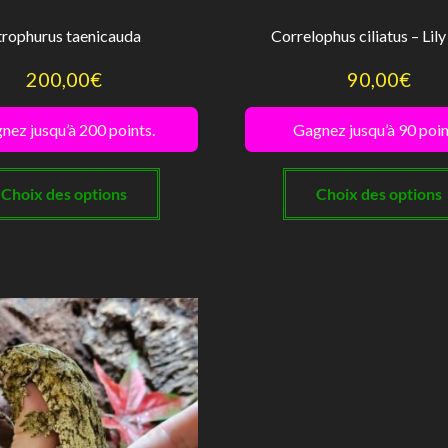
trophurus taenicauda
Correlophus ciliatus – Lily
200,00
€
90,00
€
nez jusqu’à 200 points.
Gagnez jusqu’à 90 poin
Ce
produit
Choix des options
Choix des options
a
plusieurs
variations.
Les
options
peuvent
être
choisies
sur