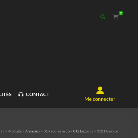
0
ITÉS
CONTACT
Me connecter
Nac
>
Produits
>
Animaux
>
01 Reptiles & co
>
012 Lézards
>
0121 Geckos