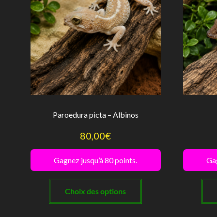
choisies
sur
la
page
du
produit
Paroedura picta – Albinos
80,00
€
Gagnez jusqu’à 80 points.
Gag
Ce
produit
Choix des options
a