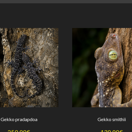
Gekko pradapdoa
Gekko smithii
250,00
€
130,00
€