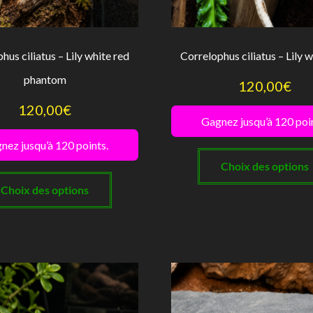
du
produit
hus ciliatus – Lily white red
Correlophus ciliatus – Lily w
phantom
120,00
€
120,00
€
Gagnez jusqu’à 120 poi
nez jusqu’à 120 points.
Choix des options
Ce
produit
Choix des options
a
plusieurs
variations.
Les
options
peuvent