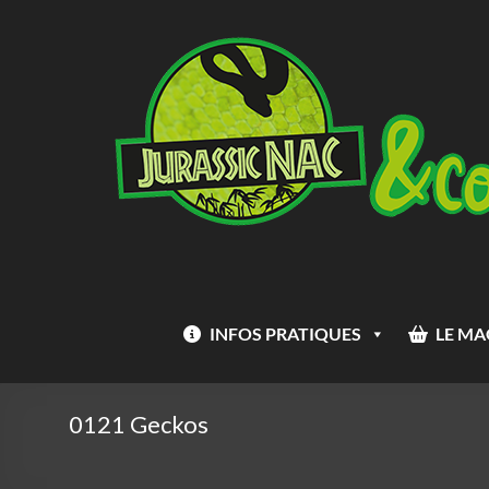
Aller
Jurassic
au
Nac
contenu
INFOS PRATIQUES
LE MA
0121 Geckos