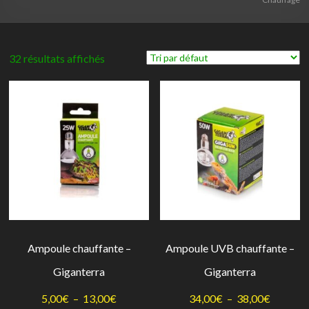
32 résultats affichés
Ampoule chauffante –
Ampoule UVB chauffante –
Giganterra
Giganterra
Plage
Plage
5,00
€
–
13,00
€
34,00
€
–
38,00
€