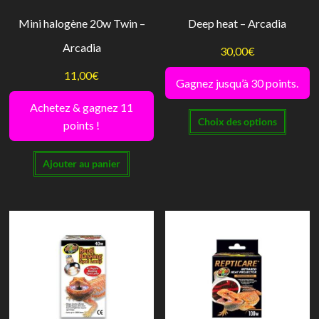
la
la
Mini halogène 20w Twin –
Deep heat – Arcadia
page
page
Arcadia
du
du
30,00
€
produit
produi
11,00
€
Gagnez jusqu’à 30 points.
Achetez & gagnez 11
Ce
Choix des options
points !
produi
a
Ajouter au panier
plusie
variati
Les
option
peuve
être
choisi
sur