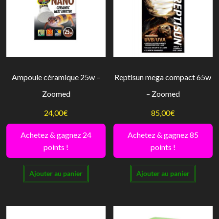
être
peuve
choisies
être
sur
choisi
la
sur
page
la
Ampoule céramique 25w –
Reptisun mega compact 65w
du
page
produit
Zoomed
– Zoomed
du
produi
24,00
€
85,00
€
Achetez & gagnez 24
Achetez & gagnez 85
points !
points !
Ajouter au panier
Ajouter au panier