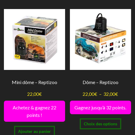
plusieurs
variations.
Les
options
peuvent
être
choisies
sur
la
page
Mini dôme – Reptizoo
Dôme – Reptizoo
du
Plage
22,00
€
22,00
€
–
32,00
€
produit
de
Achetez & gagnez 22
Gagnez jusqu’à 32 points.
prix :
points !
Ce
22,00€
Choix des options
produi
à
Ajouter au panier
a