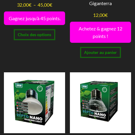
Giganterra
du
du
Plage
32,00
€
–
45,00
€
produit
produi
de
12,00
€
Gagnez jusqu’à 45 points.
prix :
Achetez & gagnez 12
Ce
32,00€
Choix des options
points !
produit
à
a
45,00€
Ajouter au panier
plusieurs
variations.
Les
options
peuvent
être
choisies
sur
la
page