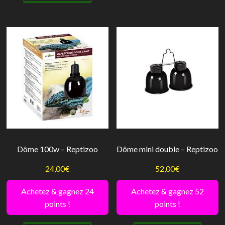
32,00€
plusie
variati
Les
option
peuve
être
choisi
sur
la
page
Dôme 100w – Reptizoo
Dôme mini double – Reptizoo
du
24,00
€
52,00
€
produi
Achetez & gagnez 24
Achetez & gagnez 52
points !
points !