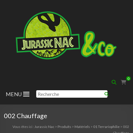
Aller
au
contenu
Jurassic
0
Nac
MENU
002 Chauffage
Vous êtes ici :
Jurassic Nac
>
Produits
>
Matériels
>
01 Terrariophilie
>
002
Chauffage