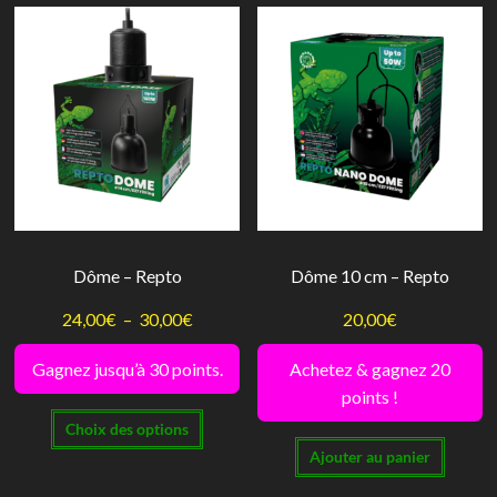
plusieurs
Les
variations.
option
Les
peuve
options
être
peuvent
choisi
être
sur
choisies
la
sur
page
la
Dôme – Repto
Dôme 10 cm – Repto
du
page
produi
du
Plage
24,00
€
–
30,00
€
20,00
€
produit
de
Gagnez jusqu’à 30 points.
Achetez & gagnez 20
prix :
points !
Ce
24,00€
Choix des options
produit
à
Ajouter au panier
a
30,00€