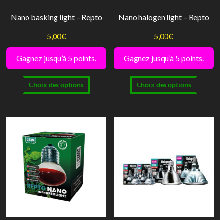
du
Nano basking light – Repto
Nano halogen light – Repto
produit
5,00
€
5,00
€
Gagnez jusqu’à 5 points.
Gagnez jusqu’à 5 points.
Ce
Ce
Choix des options
Choix des options
produit
produi
a
a
plusieurs
plusie
variations.
variati
Les
Les
options
option
peuvent
peuve
être
être
choisies
choisi
sur
sur