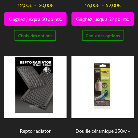
du
du
Plage
Plage
12,00
€
–
30,00
€
16,00
€
–
52,00
€
produit
produi
de
de
Gagnez jusqu’à 30 points.
Gagnez jusqu’à 52 points.
prix :
prix :
Ce
Ce
12,00€
16,00€
Choix des options
Choix des options
produit
produi
à
à
a
a
30,00€
52,00€
plusieurs
plusie
variations.
variati
Les
Les
options
option
peuvent
peuve
être
être
choisies
choisi
sur
sur
la
la
Repto radiator
Douille céramique 250w –
page
page