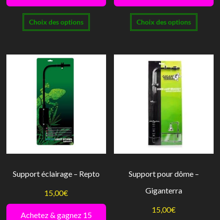
prix :
prix :
Ce
Ce
18,00€
4,00€
Choix des options
Choix des options
produit
produi
à
à
a
a
24,00€
5,00€
plusieurs
plusie
variations.
variati
Les
Les
options
option
peuvent
peuve
être
être
choisies
choisi
sur
sur
la
la
Support éclairage – Repto
Support pour dôme –
page
page
Giganterra
du
du
15,00
€
produit
produi
15,00
€
Achetez & gagnez 15