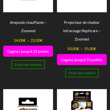
la
page
du
Ampoule chauffante –
Projecteur de chaleur
produi
Zoomed
infrarouge Repticare –
Zoomed
Plage
14,00
€
–
22,00
€
de
Plage
50,00
€
–
55,00
€
Gagnez jusqu’à 22 points.
prix :
de
Gagnez jusqu’à 55 points.
Ce
14,00€
prix :
Choix des options
produit
à
Ce
50,00€
Choix des options
a
22,00€
produi
à
plusieurs
a
55,00€
variations.
plusie
Les
variati
options
Les
peuvent
option