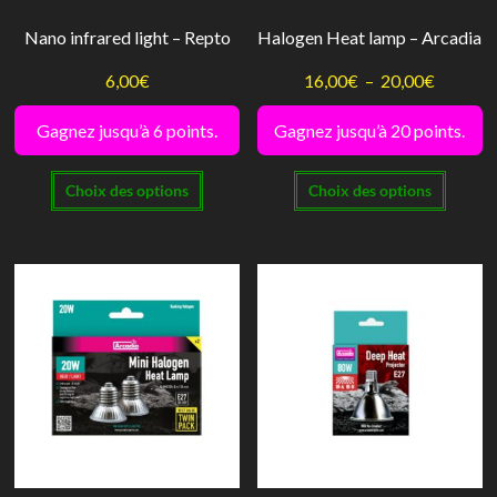
la
la
Nano infrared light – Repto
Halogen Heat lamp – Arcadia
page
page
du
du
Plage
6,00
€
16,00
€
–
20,00
€
produit
produi
de
Gagnez jusqu’à 6 points.
Gagnez jusqu’à 20 points.
prix :
Ce
Ce
16,00€
Choix des options
Choix des options
produit
produi
à
a
a
20,00€
plusieurs
plusie
variations.
variati
Les
Les
options
option
peuvent
peuve
être
être
choisies
choisi
sur
sur