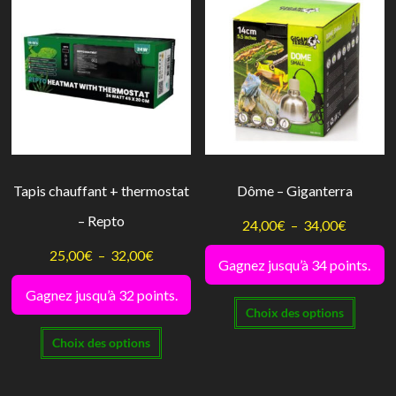
Tapis chauffant + thermostat
Dôme – Giganterra
– Repto
Plage
24,00
€
–
34,00
€
de
Plage
25,00
€
–
32,00
€
Gagnez jusqu’à 34 points.
prix :
de
Gagnez jusqu’à 32 points.
Ce
24,00€
prix :
Choix des options
produi
à
Ce
25,00€
Choix des options
a
34,00€
produit
à
plusie
a
32,00€
variati