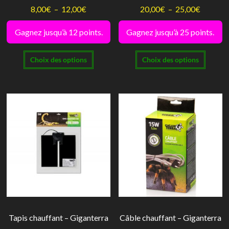
produit
produi
Plage
Plage
8,00
€
–
12,00
€
20,00
€
–
25,00
€
de
de
Gagnez jusqu’à 12 points.
Gagnez jusqu’à 25 points.
prix :
prix :
Ce
Ce
8,00€
20,00€
Choix des options
Choix des options
produit
produi
à
à
a
a
12,00€
25,00€
plusieurs
plusie
variations.
variati
Les
Les
options
option
peuvent
peuve
être
être
choisies
choisi
sur
sur
la
la
Tapis chauffant – Giganterra
Câble chauffant – Giganterra
page
page