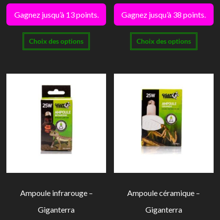
de
de
Gagnez jusqu’à 13 points.
Gagnez jusqu’à 38 points.
prix :
prix :
Ce
Ce
5,00€
34,00€
Choix des options
Choix des options
produit
produi
à
à
a
a
13,00€
38,00€
plusieurs
plusie
variations.
variati
Les
Les
options
option
peuvent
peuve
être
être
choisies
choisi
sur
sur
la
la
Ampoule infrarouge –
Ampoule céramique –
page
page
Giganterra
Giganterra
du
du