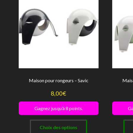
Maison pour rongeurs – Savic
Maiso
8,00
€
Gagnez jusqu’à 8 points.
Ga
Ce
produit
Choix des options