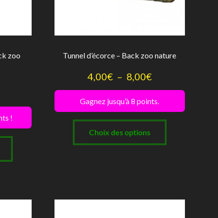
page
page
du
du
produit
produit
ack zoo
Tunnel d’écorce – Back zoo nature
Plage
4,00
€
–
8,00
€
de
Gagnez jusqu’à 8 points.
prix :
ts !
Ce
4,00€
produit
Choix des options
à
a
plusieurs
8,00€
variations.
Les
options
peuvent