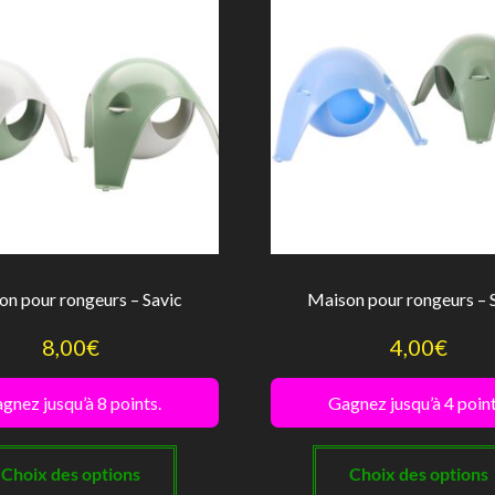
être
choisies
sur
la
page
du
produit
n pour rongeurs – Savic
Maison pour rongeurs – 
8,00
€
4,00
€
gnez jusqu’à 8 points.
Gagnez jusqu’à 4 point
Ce
produit
Choix des options
Choix des options