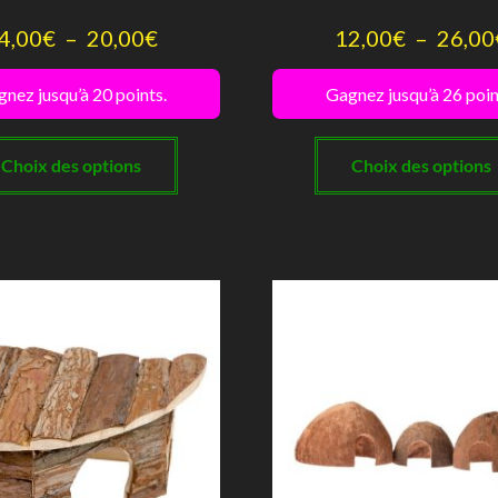
Plage
4,00
€
–
20,00
€
12,00
€
–
26,00
de
nez jusqu’à 20 points.
Gagnez jusqu’à 26 poin
prix :
Ce
14,00€
produit
Choix des options
Choix des options
à
a
plusieurs
20,00€
variations.
Les
options
peuvent
être
choisies
sur
la