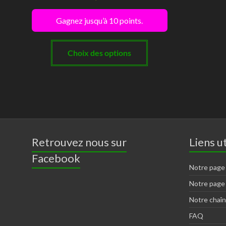
Gagnez jusqu’à 10 points.
Ce
produit
Choix des options
a
plusieurs
variations.
Les
options
peuvent
Retrouvez nous sur
Liens ut
être
Facebook
choisies
Notre page
sur
Notre page
la
Notre chaî
page
FAQ
du