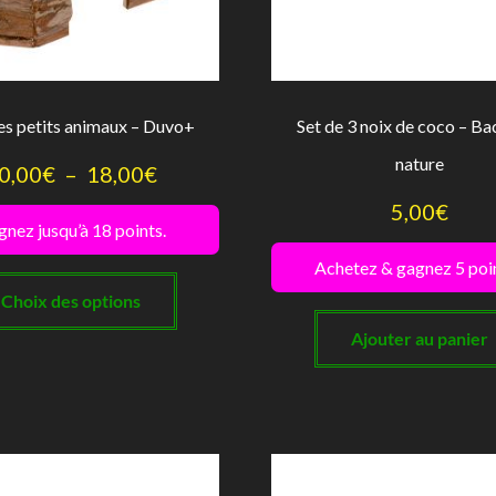
page
du
produit
es petits animaux – Duvo+
Set de 3 noix de coco – B
nature
Plage
0,00
€
–
18,00
€
5,00
€
de
nez jusqu’à 18 points.
prix :
Achetez & gagnez 5 poin
Ce
10,00€
produit
Choix des options
à
a
Ajouter au panier
plusieurs
18,00€
variations.
Les
options
peuvent