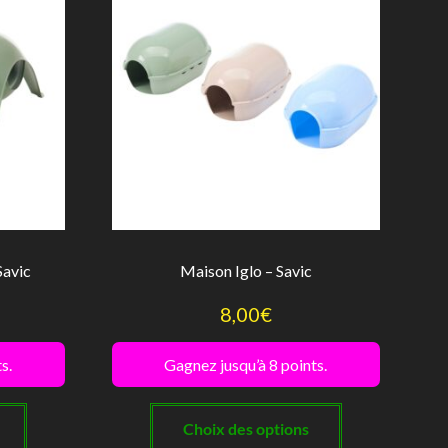
être
choisies
sur
la
page
du
produit
Savic
Maison Iglo – Savic
8,00
€
s.
Gagnez jusqu’à 8 points.
Ce
Ce
produit
produit
Choix des options