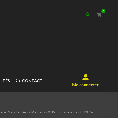
0
ITÉS
CONTACT
Me connecter
rassic Nac
>
Produits
>
Matériels
>
03 Petits mammifères
>
033 Cachette