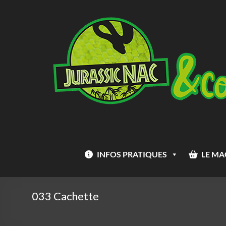
Aller
Jurassic
au
Nac
contenu
INFOS PRATIQUES
LE MA
033 Cachette