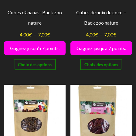
la
la
Cubes d’ananas- Back zoo
Cubes de noix de coco –
page
page
nature
Back zoo nature
du
du
produit
produi
Plage
Plage
4,00
€
–
7,00
€
4,00
€
–
7,00
€
de
de
Gagnez jusqu’à 7 points.
Gagnez jusqu’à 7 points.
prix :
prix :
Ce
Ce
4,00€
4,00€
Choix des options
Choix des options
produit
produi
à
à
a
a
7,00€
7,00€
plusieurs
plusie
variations.
variati
Les
Les
options
option
peuvent
peuve
être
être
choisies
choisi