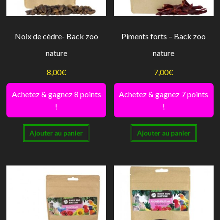
sur
sur
la
la
Noix de cèdre- Back zoo
Piments forts – Back zoo
page
page
nature
nature
du
du
produit
produi
8,00
€
7,00
€
Achetez & gagnez 8 points
Achetez & gagnez 7 points
!
!
Ajouter au panier
Ajouter au panier