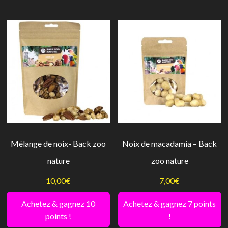
Mélange de noix- Back zoo
Noix de macadamia – Back
nature
zoo nature
10,00
€
7,00
€
Achetez & gagnez 10
Achetez & gagnez 7 points
points !
!