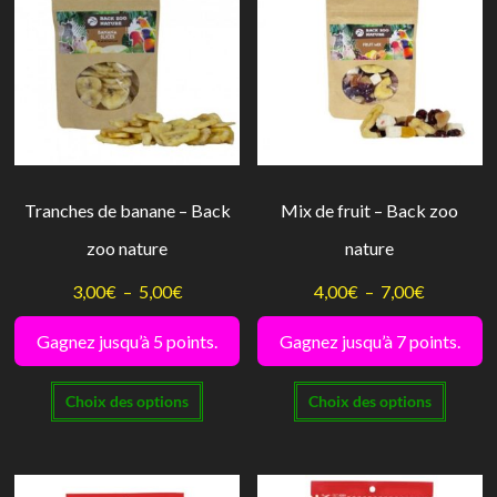
Tranches de banane – Back
Mix de fruit – Back zoo
zoo nature
nature
Plage
Plage
3,00
€
–
5,00
€
4,00
€
–
7,00
€
de
de
Gagnez jusqu’à 5 points.
Gagnez jusqu’à 7 points.
prix :
prix :
Ce
Ce
3,00€
4,00€
Choix des options
Choix des options
produit
produi
à
à
a
a
5,00€
7,00€
plusieurs
plusie