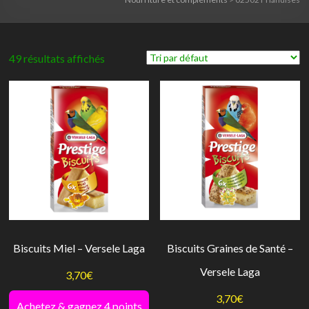
49 résultats affichés
Biscuits Miel – Versele Laga
Biscuits Graines de Santé –
Versele Laga
3,70
€
3,70
€
Achetez & gagnez 4 points