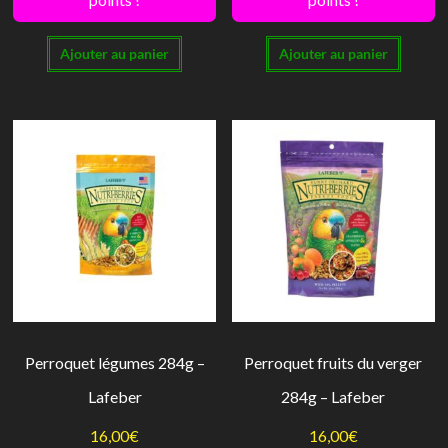
Ajouter au panier
Ajouter au panier
Perroquet légumes 284g –
Perroquet fruits du verger
Lafeber
284g – Lafeber
16,00
€
16,00
€