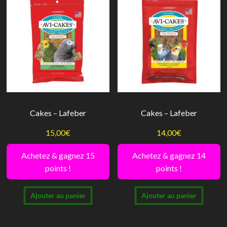
variations.
variati
Les
Les
options
option
peuvent
peuve
être
être
choisies
choisi
sur
sur
la
la
Cakes – Lafeber
Cakes – Lafeber
page
page
du
du
15,00
€
14,00
€
produit
produi
Achetez & gagnez 15
Achetez & gagnez 14
points !
points !
Ajouter au panier
Ajouter au panier